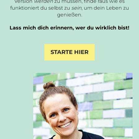
Version
werden
zu müssen, finde raus wie es
funktioniert du selbst zu
sein
, um dein Leben zu
genießen.
Lass mich dich erinnern, wer du wirklich bist!
STARTE HIER