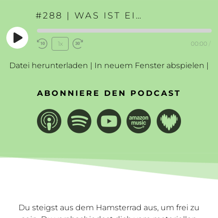
#288 | WAS IST EIN ERFÜLLTES LEBEN?
Play
1x
00:00
/
Rewind
Fast
Episode
10
Forward
Datei herunterladen
|
In neuem Fenster abspielen
|
Seconds
30
seconds
ABONNIERE DEN PODCAST
Du steigst aus dem Hamsterrad aus, um frei zu