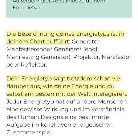
Außerdem gibt's erst Infos zu deinem
Energietyp.
Die Bezeichnung deines Energietyps ist in
deinem Chart aufführt
: Generator,
Manfestierender Generator (engl:
Manifesting Generator), Projektor, Manifestor
oder Reflektor.
Dein Energietyp sagt trotzdem schon viel
darüber aus, wie deine Energie und du
selbst am besten mit der Welt interagieren
.
Jeder Energietyp hat auf andere Menschen
eine gewisse Wirkung und im Verständnis
des Human Designs eine bestimmte
Aufgabe im kollektiven energetischen
Zusammenspiel.