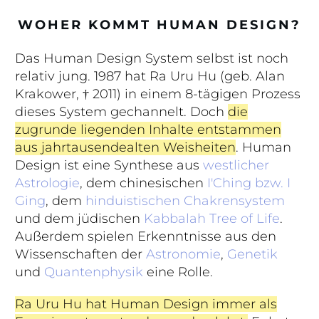
WOHER KOMMT HUMAN DESIGN?
Das Human Design System selbst ist noch
relativ jung. 1987 hat Ra Uru Hu (geb. Alan
Krakower, † 2011) in einem 8-tägigen Prozess
dieses System gechannelt. Doch
die
zugrunde liegenden Inhalte entstammen
aus jahrtausendealten Weisheiten
. Human
Design ist eine Synthese aus
westlicher
Astrologie
, dem chinesischen
I'Ching bzw. I
Ging
, dem
hinduistischen Chakrensystem
und dem jüdischen
Kabbalah Tree of Life
.
Außerdem spielen Erkenntnisse aus den
Wissenschaften der
Astronomie
,
Genetik
und
Quantenphysik
eine Rolle.
Ra Uru Hu hat Human Design immer als