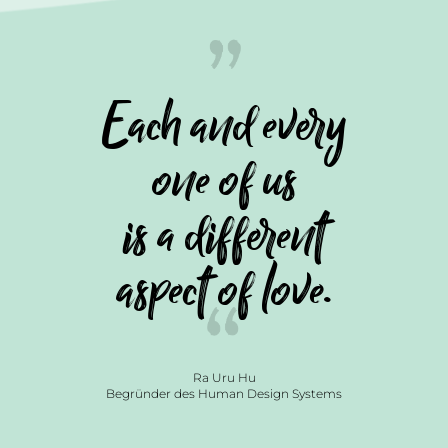
Each and every
one of us
is a different
aspect of love.
Ra Uru Hu
Begründer des Human Design Systems