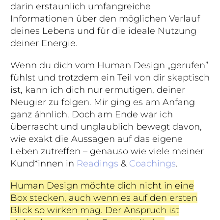
darin erstaunlich umfangreiche
Informationen über den möglichen Verlauf
deines Lebens und für die ideale Nutzung
deiner Energie.
Wenn du dich vom Human Design „gerufen”
fühlst und trotzdem ein Teil von dir skeptisch
ist, kann ich dich nur ermutigen, deiner
Neugier zu folgen. Mir ging es am Anfang
ganz ähnlich. Doch am Ende war ich
überrascht und unglaublich bewegt davon,
wie exakt die Aussagen auf das eigene
Leben zutreffen – genauso wie viele meiner
Kund*innen in
Readings
&
Coachings
.
Human Design möchte dich nicht in eine
Box stecken, auch wenn es auf den ersten
Blick so wirken mag. Der Anspruch ist