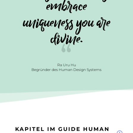
embrace
uniqueness you are
divine.
Ra Uru Hu
Begründer des Human Design Systems
KAPITEL IM GUIDE HUMAN