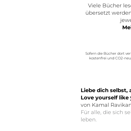
Viele Bücher lese
übersetzt werden
jewe
Mei
Sofern die Bücher dort ve
kostenfrei und CO2-neut
Liebe dich selbst,
Love yourself like
von Kamal Ravikan
Für alle, die sich
leben.