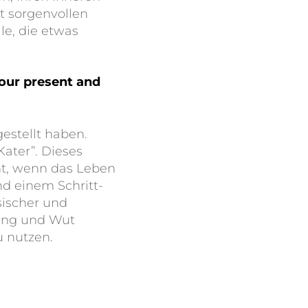
tt sorgenvollen
le, die etwas
our present and
estellt haben.
ater”. Dieses
ht, wenn das Leben
nd einem Schritt-
ysischer und
lung und Wut
u nutzen.