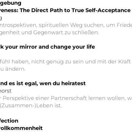
ergebung
veness: The Direct Path to True Self-Acceptance
g
 introspektiven, spirituellen Weg suchen, um Fried
ngenheit und Gegenwart zu schließen.
k your mirror and change your life
efühl haben, nicht genug zu sein und mit der Kraf
u ändern.
und es ist egal, wen du heiratest
horst
er Perspektive einer Partnerschaft lernen wollen,
s (Zusammen-)Leben ist.
fection
vollkommenheit