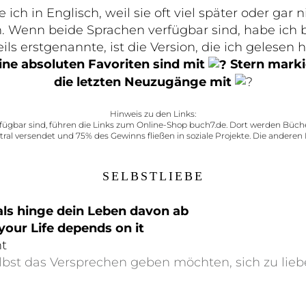
 ich in Englisch, weil sie oft viel später oder gar
. Wenn beide Sprachen verfügbar sind, habe ich be
ils erstgenannte, ist die Version, die ich gelesen 
ne absoluten Favoriten sind mit
Stern marki
die letzten Neuzugänge mit
Hinweis zu den Links:
rfügbar sind, führen die Links zum Online-Shop buch7.de. Dort werden Büc
ral versendet und 75% des Gewinns fließen in soziale Projekte. Die anderen
SELBSTLIEBE
 als hinge dein Leben davon ab
 your Life depends on it
t
 selbst das Versprechen geben möchten, sich zu li