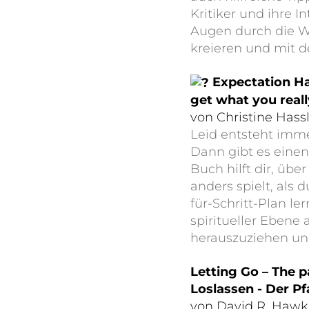
Kritiker und ihre 
Augen durch die We
kreieren und mit de
Expectation Ha
get what you real
von Christine Hass
Leid entsteht imme
Dann gibt es einen
Buch hilft dir, ü
anders spielt, als 
für-Schritt-Plan le
spiritueller Ebene
herauszuziehen und
Letting Go – The 
Loslassen - Der Pf
von David R. Hawk