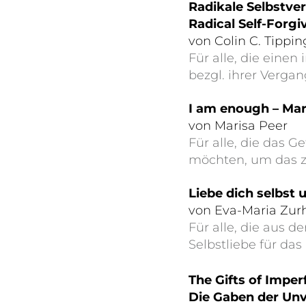
Radikale Selbstv
Radical Self-Forgi
von Colin C. Tippin
Für alle, die einen
bezgl. ihrer Verga
I am enough – Mar
von Marisa Peer
Für alle, die das G
möchten, um das z
Liebe dich selbst 
von Eva-Maria Zur
Für alle, die aus d
Selbstliebe für da
The Gifts of Imper
Die Gaben der Un