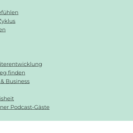
fühlen
Zyklus
uen
iterentwicklung
eg finden
& Business
isheit
ner Podcast-Gäste