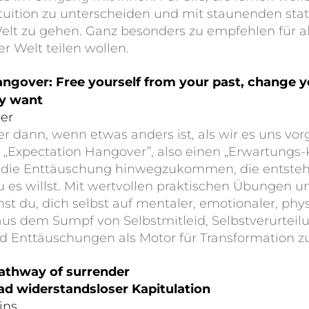
Intuition zu unterscheiden und mit staunenden sta
lt zu gehen. Ganz besonders zu empfehlen für al
r Welt teilen wollen.
ngover: Free yourself from your past, change y
ly want
ler
r dann, wenn etwas anders ist, als wir es uns vorg
 „Expectation Hangover”, also einen „Erwartungs-K
ber die Enttäuschung hinwegzukommen, die entste
du es willst. Mit wertvollen praktischen Übungen u
rnst du, dich selbst auf mentaler, emotionaler, ph
 aus dem Sumpf von Selbstmitleid, Selbstverurtei
 Enttäuschungen als Motor für Transformation z
pathway of surrender
ad widerstandsloser Kapitulation
ins