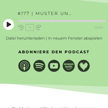
#177 | MUSTER UND GLAUBENSSÄTZE ERKENNEN
Play
1x
00:00
/
Rewind
Fast
Episode
10
Forward
Datei herunterladen
|
In neuem Fenster abspielen
Seconds
30
seconds
ABONNIERE DEN PODCAST