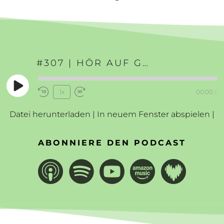
#307 | HÖR AUF GEGEN DAS LEBEN ZU KÄMPFEN
Play
1x
00:00
/
Rewind
Fast
Episode
10
Forward
Datei herunterladen
|
In neuem Fenster abspielen
|
Seconds
30
seconds
ABONNIERE DEN PODCAST