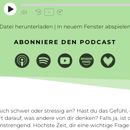
Play
1x
Mute/Unmute
Rewind
Fast
Episode
Episode
10
Forward
Datei herunterladen
Seconds
|
In neuem Fenster abspiele
30
seconds
ABONNIERE DEN PODCAST
sich schwer oder stressig an? Hast du das Gefühl, 
t darauf, was andere von dir denken? Falls ja, ist
nstrengend. Höchste Zeit, dir eine wichtige Frage 