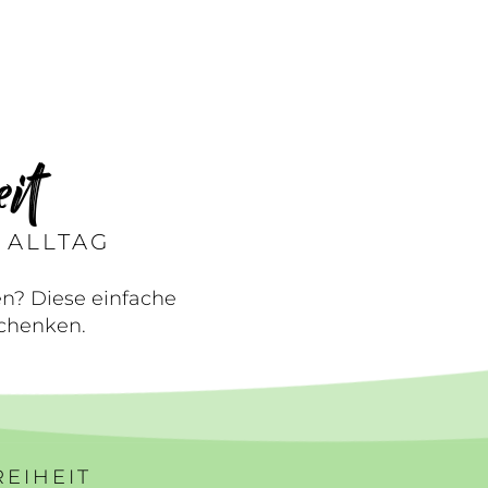
eit
 ALLTAG
en? Diese einfache
schenken.
REIHEIT