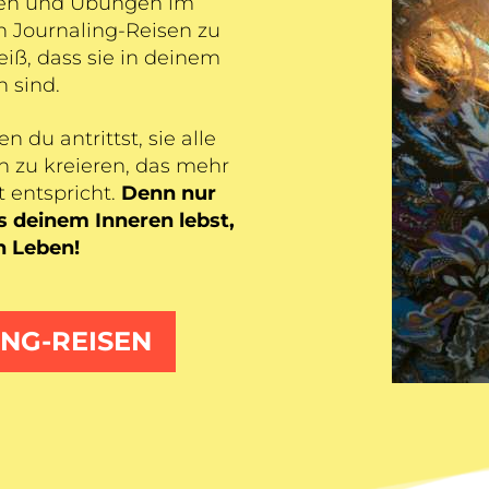
agen und Übungen im
n Journaling-Reisen zu
iß, dass sie in deinem
n sind.
 du antrittst, sie alle
n zu kreieren, das mehr
 entspricht.
Denn nur
 deinem Inneren lebst,
in Leben!
NG-REISEN