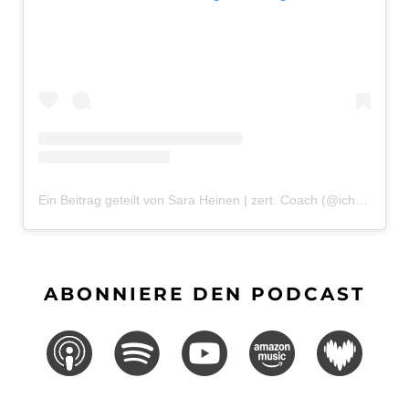
Ein Beitrag geteilt von Sara Heinen | zert. Coach (@ichbinsaraheinen)
ABONNIERE DEN PODCAST