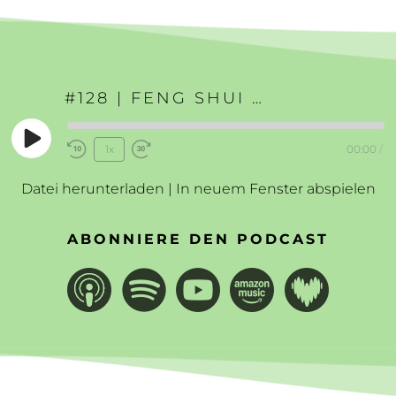
#128 | FENG SHUI ALS UNTERSTÜTZUNG FÜR DEINE TRÄUME
Play
1x
00:00
/
Rewind
Fast
Episode
10
Forward
Datei herunterladen
|
In neuem Fenster abspielen
Seconds
30
seconds
ABONNIERE DEN PODCAST