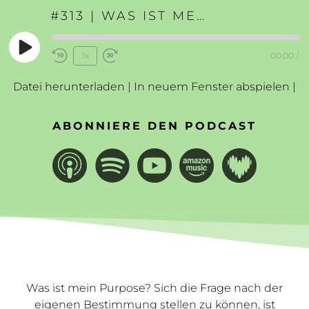
#313 | WAS IST MEIN PURPOSE?
Play
1x
00:00
/
Rewind
Fast
Episode
10
Forward
Datei herunterladen
|
In neuem Fenster abspielen
|
Seconds
30
seconds
ABONNIERE DEN PODCAST
Was ist mein Purpose? Sich die Frage nach der
eigenen Bestimmung stellen zu können, ist