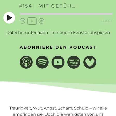
#154 | MIT GEFÜHLEN UMGEHEN
Play
1x
00:00
/
Rewind
Fast
Episode
10
Forward
Datei herunterladen
|
In neuem Fenster abspielen
Seconds
30
seconds
ABONNIERE DEN PODCAST
Traurigkeit, Wut, Angst, Scham, Schuld – wir alle
empfinden sie. Doch die wenigsten von uns