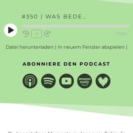
#350 | WAS BEDEUTET ES MICH SELBST FÜHREN ZU KÖNNEN?
Play
1x
00:00
/
Rewind
Fast
Episode
10
Forward
Datei herunterladen
|
In neuem Fenster abspielen
|
Seconds
30
seconds
ABONNIERE DEN PODCAST