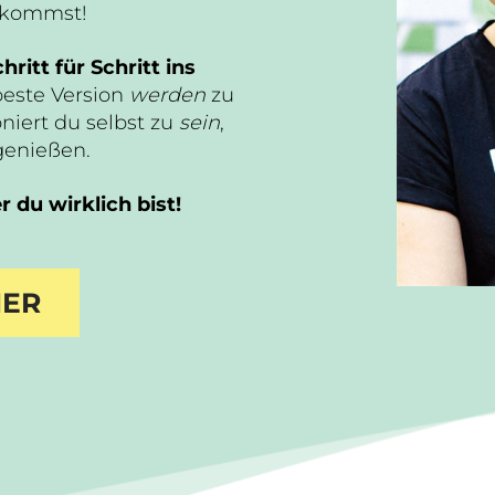
n kommst!
hritt für Schritt ins
beste Version
werden
zu
niert du selbst zu
sein
,
genießen.
 du wirklich bist!
IER