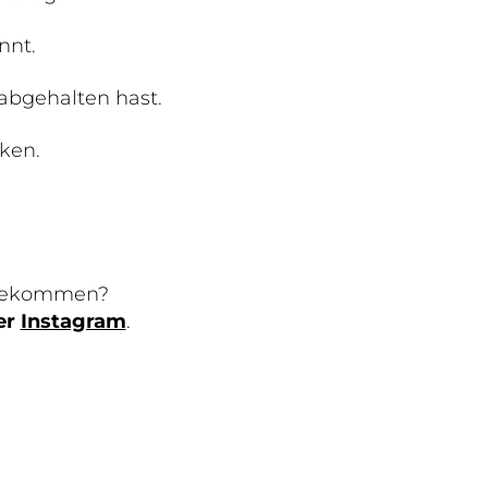
nnt.
abgehalten hast.
ken.
fgekommen?
er
Instagram
.