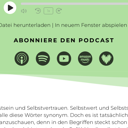
Play
1x
Mute/Unmute
Rewind
Fast
Episode
Episode
10
Forward
Datei herunterladen
Seconds
|
In neuem Fenster abspielen
30
seconds
ABONNIERE DEN PODCAST
sein und Selbstvertrauen. Selbstwert und Selbsts
le diese Wörter synonym. Doch es ist tatsächlich h
nzuschauen, denn in den Begriffen steckt schon 