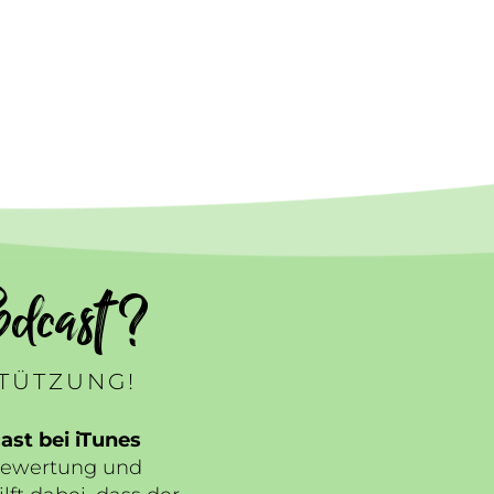
dcast ?
STÜTZUNG!
st bei iTunes
Bewertung und