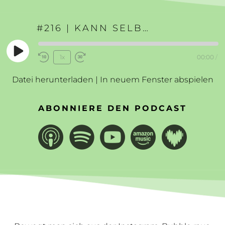
#216 | KANN SELBSTLIEBE DIE WELT RETTEN?
Play
1x
00:00
/
Rewind
Fast
Episode
10
Forward
Datei herunterladen
|
In neuem Fenster abspielen
Seconds
30
seconds
ABONNIERE DEN PODCAST