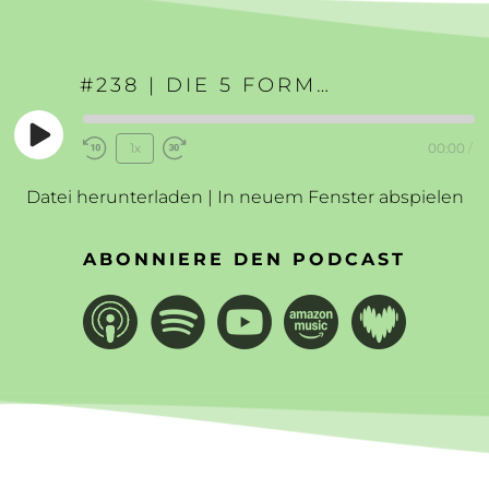
#238 | DIE 5 FORMEN DER SELBSTFÜRSORGE
Play
1x
00:00
/
Rewind
Fast
Episode
10
Forward
Datei herunterladen
|
In neuem Fenster abspielen
Seconds
30
seconds
ABONNIERE DEN PODCAST