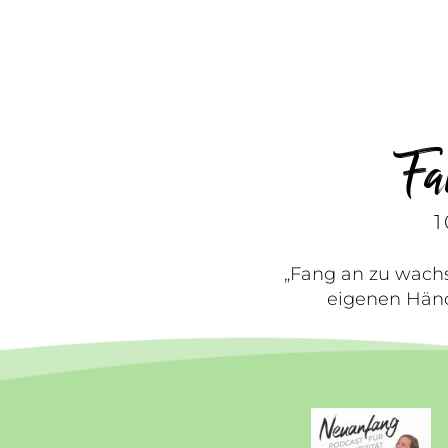
Fa
„Fang an zu wachs
eigenen Händ