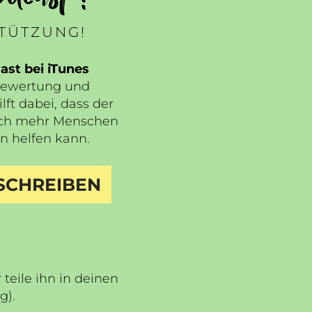
STÜTZUNG!
st bei iTunes
Bewertung und
lft dabei, dass der
ch mehr Menschen
n helfen kann.
SCHREIBEN
teile ihn in deinen
ng
).