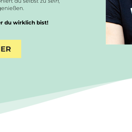
niert du selbst zu
sein
,
genießen.
 du wirklich bist!
IER