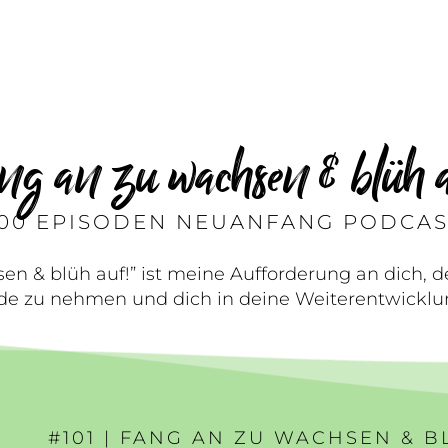
ng an zu wachsen & blüh a
100 EPISODEN NEUANFANG PODCAS
en & blüh auf!” ist meine Aufforderung an dich, d
e zu nehmen und dich in deine Weiterentwicklun
#101 | FANG AN ZU WACHSEN & B