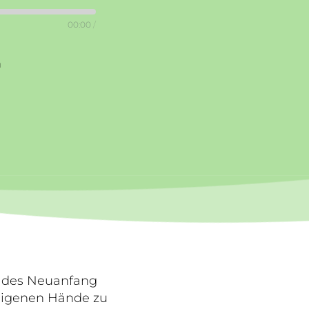
00:00
/
n
e des Neuanfang
 eigenen Hände zu