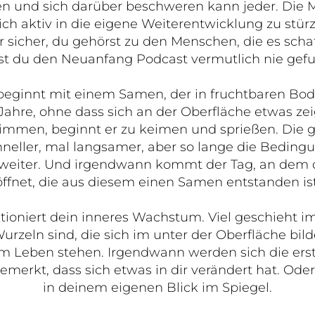
en und sich darüber beschweren kann jeder. Die 
ich aktiv in die eigene Weiterentwicklung zu stürz
ir sicher, du gehörst zu den Menschen, die es sch
st du den Neuanfang Podcast vermutlich nie gef
ginnt mit einem Samen, der in fruchtbaren Bod
t Jahre, ohne dass sich an der Oberfläche etwas ze
mmen, beginnt er zu keimen und sprießen. Die 
neller, mal langsamer, aber so lange die Bedin
weiter. Und irgendwann kommt der Tag, an dem di
öffnet, die aus diesem einen Samen entstanden ist
ioniert dein inneres Wachstum. Viel geschieht 
Wurzeln sind, die sich im unter der Oberfläche bild
em Leben stehen. Irgendwann werden sich die ers
merkt, dass sich etwas in dir verändert hat. Oder 
in deinem eigenen Blick im Spiegel.