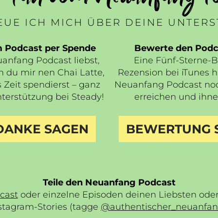
UE ICH MICH ÜBER DEINE UNTER
m Podcast per Spende
Bewerte den Podca
nfang Podcast liebst,
Eine Fünf-Sterne-
n du mir nen Chai Latte,
Rezension bei iTunes hi
 Zeit spendierst – ganz
Neuanfang Podcast no
terstützung bei Steady!
erreichen und ihne
 DANKE SAGEN
BEWERTUNG 
Teile den Neuanfang Podcast
cast
oder einzelne Episoden deinen Liebsten oder 
stagram-Stories (tagge
@authentischer_neuanfa