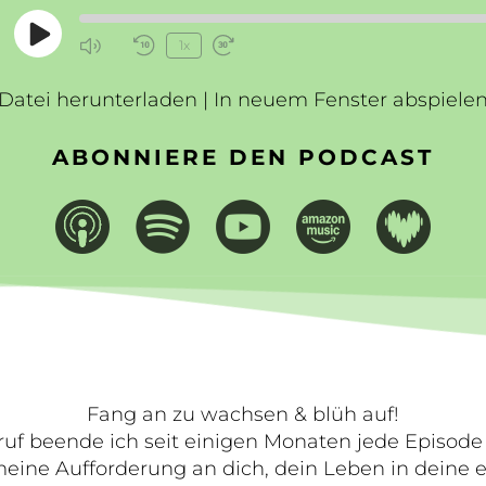
Play
1x
Mute/Unmute
Rewind
Fast
Episode
Episode
10
Forward
Datei herunterladen
Seconds
|
In neuem Fenster abspiele
30
seconds
ABONNIERE DEN PODCAST
Fang an zu wachsen & blüh auf!
ruf beende ich seit einigen Monaten jede Episod
 meine Aufforderung an dich, dein Leben in deine