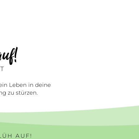
uf!
T
ein Leben in deine
g zu stürzen.
LÜH AUF!