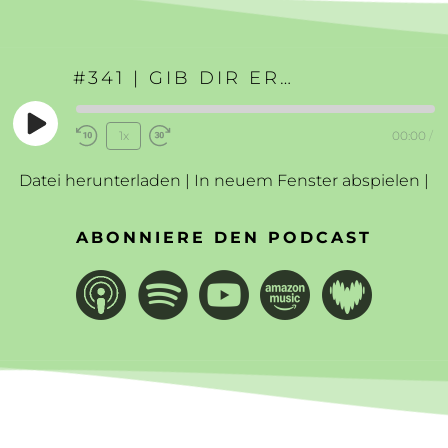
#341 | GIB DIR ERLAUBNIS DU SELBST ZU SEIN
Play
1x
00:00
/
Rewind
Fast
Episode
10
Forward
Datei herunterladen
|
In neuem Fenster abspielen
|
Seconds
30
seconds
ABONNIERE DEN PODCAST