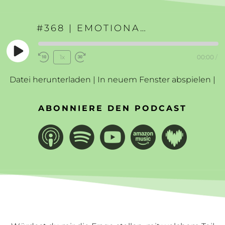
#368 | EMOTIONALE AUTORITÄT: SO ENTSCHEIDE ICH
Play
1x
00:00
/
Rewind
Fast
Episode
10
Forward
Datei herunterladen
|
In neuem Fenster abspielen
|
Seconds
30
seconds
ABONNIERE DEN PODCAST