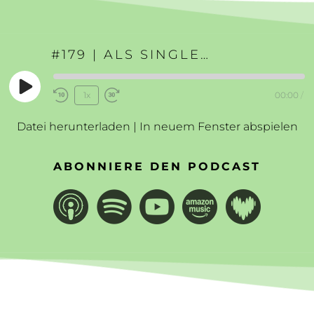
#179 | ALS SINGLE SELBSTLIEBE LERNEN
Play
1x
00:00
/
Rewind
Fast
Episode
10
Forward
Datei herunterladen
|
In neuem Fenster abspielen
Seconds
30
seconds
ABONNIERE DEN PODCAST