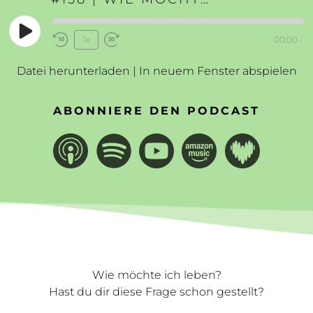
Play
1x
00:00
/
Rewind
Fast
Episode
10
Forward
Datei herunterladen
|
In neuem Fenster abspielen
Seconds
30
seconds
ABONNIERE DEN PODCAST
Wie möchte ich leben?
Hast du dir diese Frage schon gestellt?