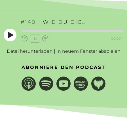
#140 | WIE DU DICH SELBST ANNEHMEN LERNST
Play
1x
00:00
/
Rewind
Fast
Episode
10
Forward
Datei herunterladen
|
In neuem Fenster abspielen
Seconds
30
seconds
ABONNIERE DEN PODCAST