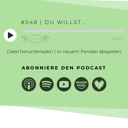
#048 | DU WILLST DIE WELT VERÄNDERN?
Play
1x
00:00
/
Rewind
Fast
Episode
10
Forward
Datei herunterladen
|
In neuem Fenster abspielen
Seconds
30
seconds
ABONNIERE DEN PODCAST