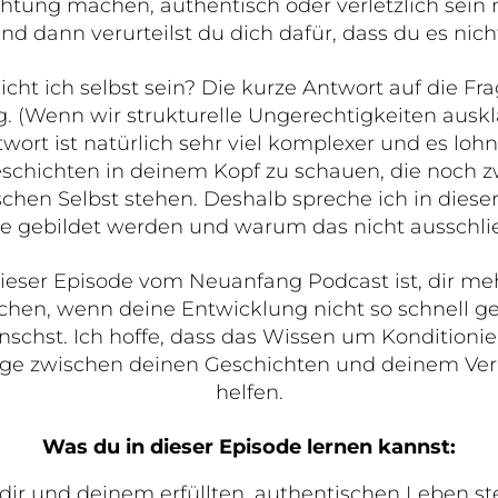
ichtung machen, authentisch oder verletzlich sein 
nd dann verurteilst du dich dafür, dass du es ni
ht ich selbst sein? Die kurze Antwort auf die Frage
g. (Wenn wir strukturelle Ungerechtigkeiten ausk
wort ist natürlich sehr viel komplexer und es lohnt
eschichten in deinem Kopf zu schauen, die noch z
hen Selbst stehen. Deshalb spreche ich in diese
 gebildet werden und warum das nicht ausschließ
dieser Episode vom Neuanfang Podcast ist, dir meh
chen, wenn deine Entwicklung nicht so schnell ge
ünschst. Ich hoffe, dass das Wissen um Konditioni
 zwischen deinen Geschichten und deinem Verha
helfen.
Was du in dieser Episode lernen kannst:
ir und deinem erfüllten, authentischen Leben st