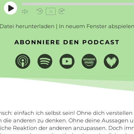
Play
1x
Mute/Unmute
Rewind
Fast
Episode
Episode
10
Forward
Datei herunterladen
Seconds
|
In neuem Fenster abspiele
30
seconds
ABONNIERE DEN PODCAST
sch: einfach ich selbst sein! Ohne dich verstelle
an die anderen zu denken. Ohne deine Aussagen 
liche Reaktion der anderen anzupassen. Doch i