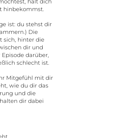
möchtest, hält dich
cht hinbekommst.
 ist: du stehst dir
lammern.) Die
 sich, hinter die
wischen dir und
r Episode darüber,
lich schlecht ist.
r Mitgefühl mit dir
ht, wie du dir das
erung und die
lten dir dabei
eht.