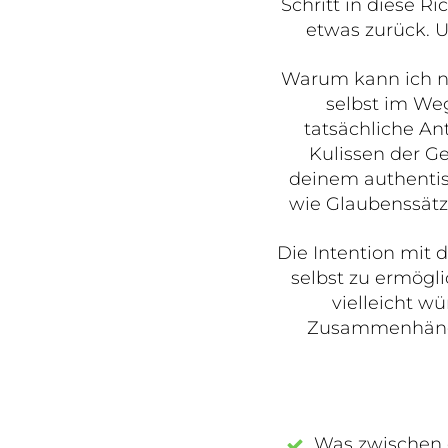
Schritt in diese R
etwas zurück. U
Warum kann ich nic
selbst im We
tatsächliche Ant
Kulissen der G
deinem authentisc
wie Glaubenssätze
Die Intention mit 
selbst zu ermögli
vielleicht w
Zusammenhänge
Was zwischen d