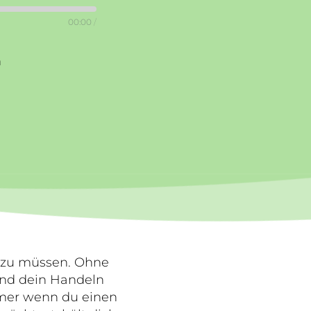
00:00
/
n
n zu müssen. Ohne
und dein Handeln
mmer wenn du einen