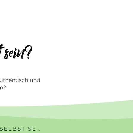
 sein?
 Authentisch und
um?
#273 | WARUM KANN ICH NICHT ICH SELBST SEIN?