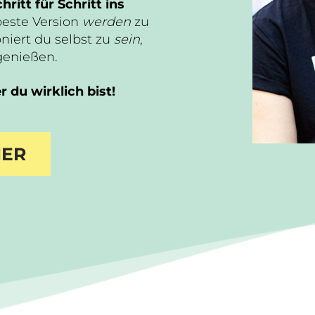
hritt für Schritt ins
beste Version
werden
zu
niert du selbst zu
sein
,
genießen.
 du wirklich bist!
IER