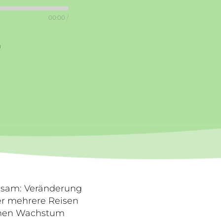
00:00
/
n
insam: Veränderung
er mehrere Reisen
ichen Wachstum