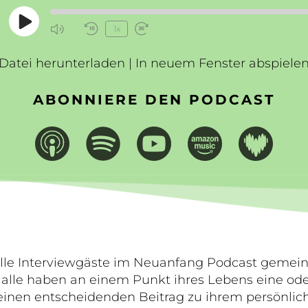
Play
1x
Mute/Unmute
Rewind
Fast
Episode
Episode
10
Forward
Datei herunterladen
Seconds
|
In neuem Fenster abspiele
30
seconds
ABONNIERE DEN PODCAST
alle Interviewgäste im Neuanfang Podcast geme
e alle haben an einem Punkt ihres Lebens eine od
einen entscheidenden Beitrag zu ihrem persönl