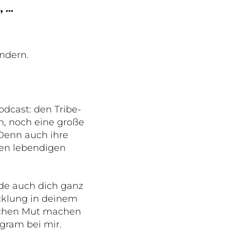
...
ndern.
odcast: den Tribe-
n, noch eine große
Denn auch ihre
nen lebendigen
de auch dich ganz
cklung in deinem
schen Mut machen
gram bei mir.