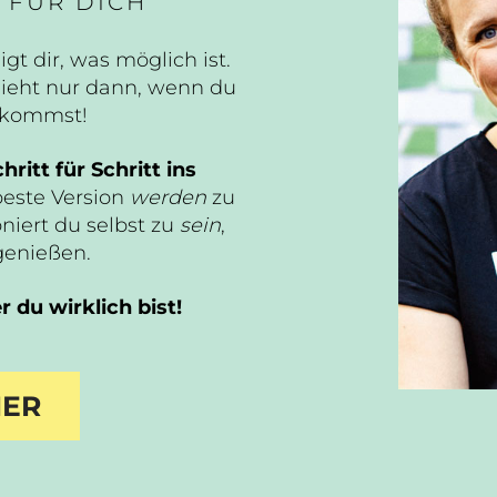
 FÜR DICH
igt dir, was möglich ist.
ieht nur dann, wenn du
n kommst!
hritt für Schritt ins
beste Version
werden
zu
niert du selbst zu
sein
,
genießen.
 du wirklich bist!
IER