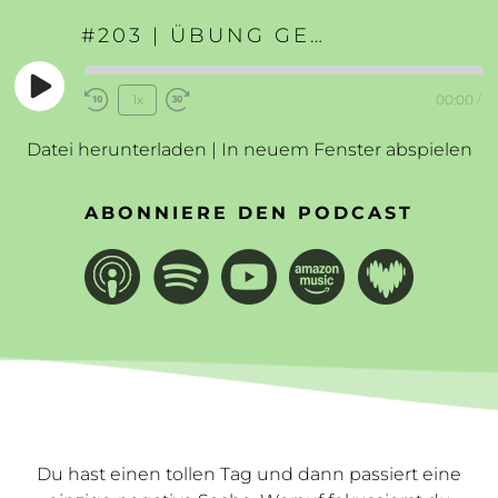
#203 | ÜBUNG GEGEN NEGATIVITÄT
Play
1x
00:00
/
Rewind
Fast
Episode
10
Forward
Datei herunterladen
|
In neuem Fenster abspielen
Seconds
30
seconds
ABONNIERE DEN PODCAST
Du hast einen tollen Tag und dann passiert eine