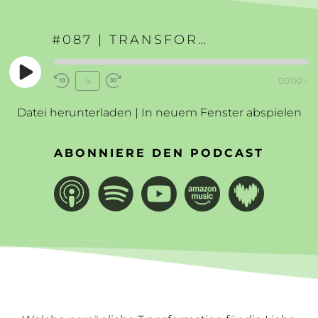
#087 | TRANSFORMATION FÜR DIE LIEBE
Play
1x
00:00
/
Rewind
Fast
Episode
10
Forward
Datei herunterladen
|
In neuem Fenster abspielen
Seconds
30
seconds
ABONNIERE DEN PODCAST