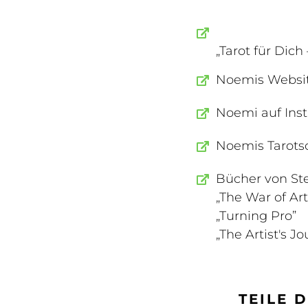
„Tarot für Dic
Noemis Websi
Noemi auf Ins
Noemis Tarots
Bücher von Ste
„The War of Art
„Turning Pro”
„The Artist's J
TEILE 