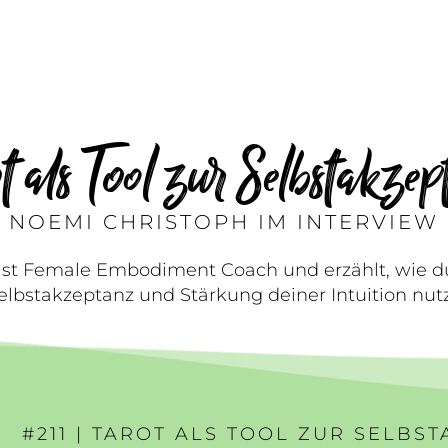
t als Tool zur Selbstakze
NOEMI CHRISTOPH IM INTERVIEW
st Female Embodiment Coach und erzählt, wie du 
elbstakzeptanz und Stärkung deiner Intuition nutz
#211 | TAROT ALS TOOL ZUR SELBS