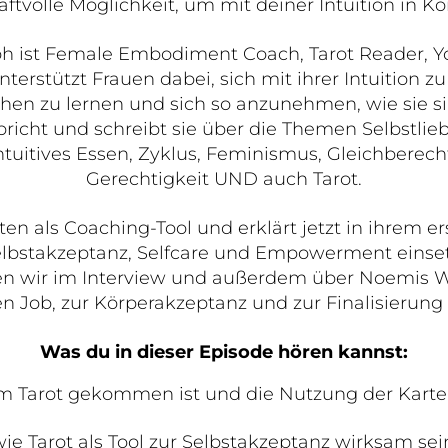
raftvolle Möglichkeit, um mit deiner Intuition in
h ist Female Embodiment Coach, Tarot Reader, Y
nterstützt Frauen dabei, sich mit ihrer Intuition z
hen zu lernen und sich so anzunehmen, wie sie s
richt und schreibt sie über die Themen Selbstlieb
ntuitives Essen, Zyklus, Feminismus, Gleichberech
Gerechtigkeit UND auch Tarot.
rten als Coaching-Tool und erklärt jetzt in ihrem e
 Selbstakzeptanz, Selfcare und Empowerment eins
en wir im Interview und außerdem über Noemis W
en Job, zur Körperakzeptanz und zur Finalisierung
Was du in dieser Episode hören kannst:
 Tarot gekommen ist und die Nutzung der Karten
e Tarot als Tool zur Selbstakzeptanz wirksam sei