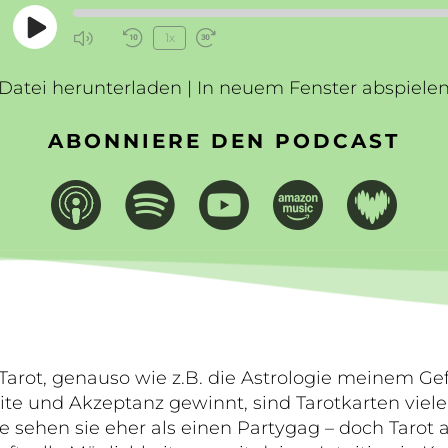
Play
1x
Mute/Unmute
Rewind
Fast
Episode
Episode
10
Forward
Datei herunterladen
Seconds
|
In neuem Fenster abspiele
30
seconds
ABONNIERE DEN PODCAST
arot, genauso wie z.B. die Astrologie meinem G
te und Akzeptanz gewinnt, sind Tarotkarten vie
e sehen sie eher als einen Partygag – doch Tarot 