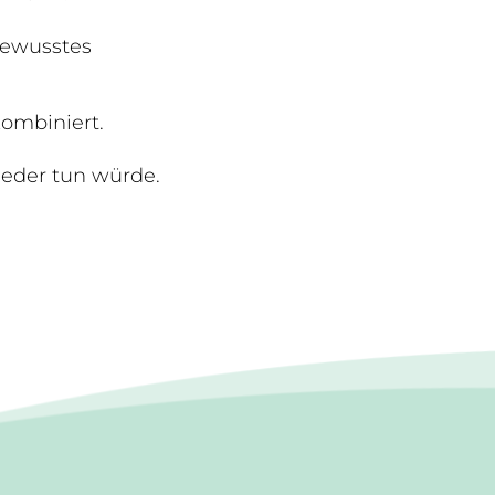
bewusstes
kombiniert.
ieder tun würde.