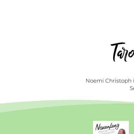
Taro
Noemi Christoph i
S