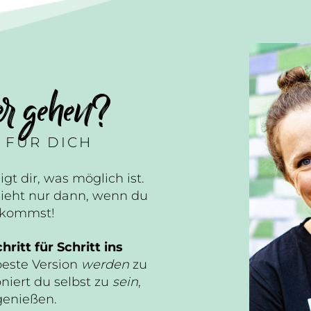
er gehen?
 FÜR DICH
igt dir, was möglich ist.
ieht nur dann, wenn du
n kommst!
hritt für Schritt ins
beste Version
werden
zu
niert du selbst zu
sein
,
genießen.