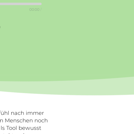
00:00
/
n
efühl nach immer
len Menschen noch
als Tool bewusst