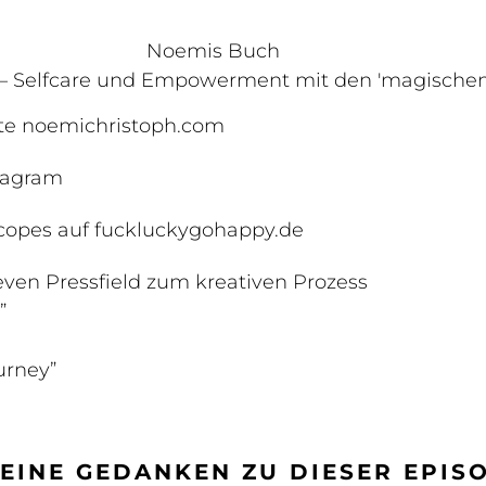
Noemis Buch
h – Selfcare und Empowerment mit den 'magischen
te noemichristoph.com
tagram
copes auf fuckluckygohappy.de
ven Pressfield zum kreativen Prozess
”
ourney”
DEINE GEDANKEN ZU DIESER EPIS