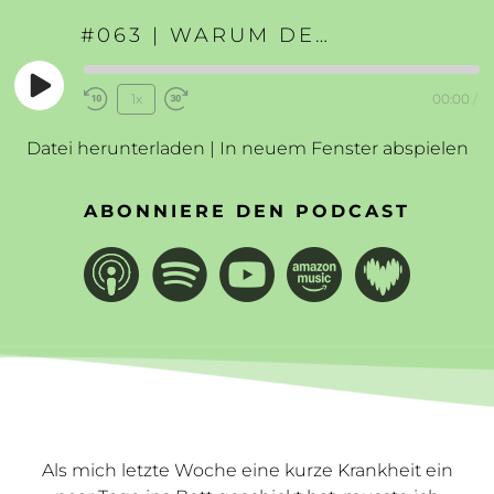
#063 | WARUM DER PODCAST EINE PAUSE MACHT
Play
1x
00:00
/
Rewind
Fast
Episode
10
Forward
Datei herunterladen
|
In neuem Fenster abspielen
Seconds
30
seconds
ABONNIERE DEN PODCAST
Als mich letzte Woche eine kurze Krankheit ein