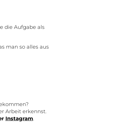
ie die Aufgabe als
s man so alles aus
fgekommen?
er Arbeit erkennst.
er
Instagram
.