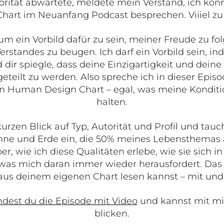
rität abwartete, meldete mein Verstand, ich könn
hart im Neuanfang Podcast besprechen. Viiiel zu s
 um ein Vorbild dafür zu sein, meiner Freude zu fol
rstandes zu beugen. Ich darf ein Vorbild sein, i
 dir spiegle, dass deine Einzigartigkeit und dein
 geteilt zu werden. Also spreche ich in dieser Ep
n Human Design Chart – egal, was meine Kondit
halten.
urzen Blick auf Typ, Autorität und Profil und tauch
nne und Erde ein, die 50% meines Lebensthemas
r, wie ich diese Qualitäten erlebe, wie sie sich i
as mich daran immer wieder herausfordert. Das g
us deinem eigenen Chart lesen kannst – mit und o
ndest du die Episode mit Video
und kannst mit mi
blicken.