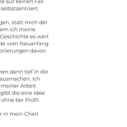
e auf keinen Fall
elbstzentriert.
gen, statt mich der
ndem ich meine
e Geschichte es wert
isode vom Neuanfang
ionierungen davon
en dann tief in die
 ausmachen. Ich
n meiner Arbeit
ibt die eine Idee
hne 6er Profil.
r in mein Chart