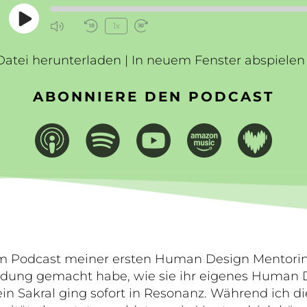
Play
1x
Mute/Unmute
Rewind
Fast
Episode
Episode
10
Forward
Datei herunterladen
Seconds
|
In neuem Fenster abspielen
30
seconds
ABONNIERE DEN PODCAST
 im Podcast meiner ersten Human Design Mentorin,
dung gemacht habe, wie sie ihr eigenes Human 
ein Sakral ging sofort in Resonanz. Während ich d