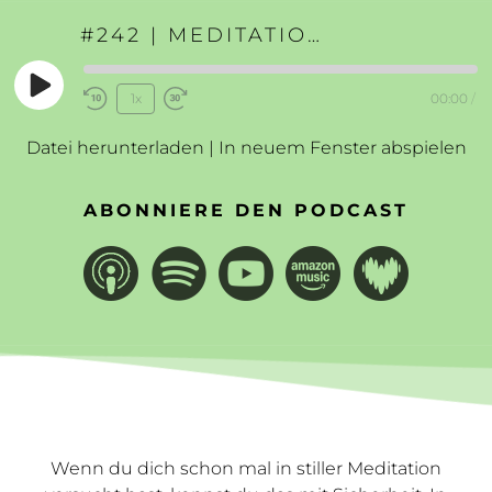
#242 | MEDITATION MIT INNEREN ANTEILEN
Play
1x
00:00
/
Rewind
Fast
Episode
10
Forward
Datei herunterladen
|
In neuem Fenster abspielen
Seconds
30
seconds
ABONNIERE DEN PODCAST
Wenn du dich schon mal in stiller Meditation