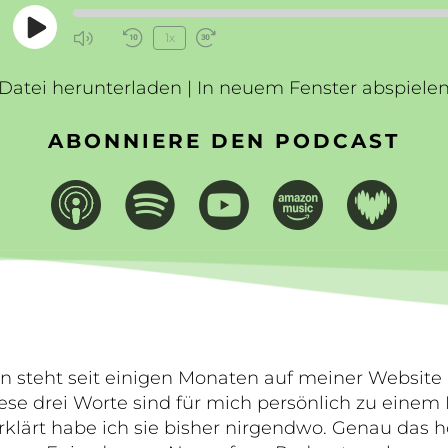
Play
1x
Mute/Unmute
Rewind
Fast
Episode
Episode
10
Forward
Datei herunterladen
Seconds
|
In neuem Fenster abspiele
30
seconds
ABONNIERE DEN PODCAST
in steht seit einigen Monaten auf meiner Website
ese drei Worte sind für mich persönlich zu eine
rklärt habe ich sie bisher nirgendwo. Genau das ho