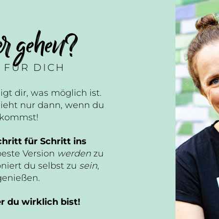
er gehen?
 FÜR DICH
igt dir, was möglich ist.
ieht nur dann, wenn du
n kommst!
hritt für Schritt ins
beste Version
werden
zu
niert du selbst zu
sein
,
genießen.
 du wirklich bist!