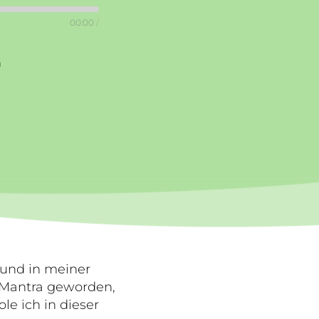
00:00
/
n
 und in meiner
m Mantra geworden,
le ich in dieser