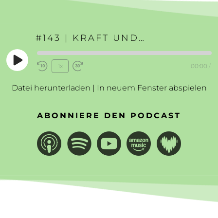
#143 | KRAFT UND KLARHEIT IN DEN BERGEN
Play
1x
00:00
/
Rewind
Fast
Episode
10
Forward
Datei herunterladen
|
In neuem Fenster abspielen
Seconds
30
seconds
ABONNIERE DEN PODCAST