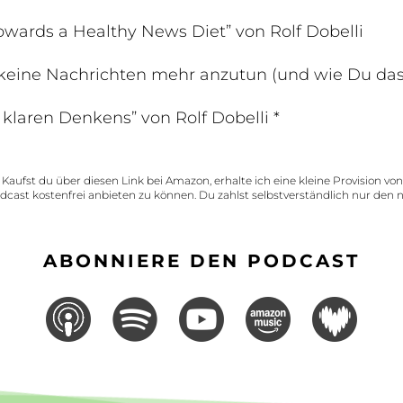
wards a Healthy News Diet” von Rolf Dobelli
 keine Nachrichten mehr anzutun (und wie Du das 
 klaren Denkens” von Rolf Dobelli *
: Kaufst du über diesen Link bei Amazon, erhalte ich eine kleine Provision vo
ast kostenfrei anbieten zu können. Du zahlst selbstverständlich nur den 
ABONNIERE DEN PODCAST