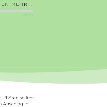
#023 | WARUM DU KEINE NACHRICHTEN MEHR KONSUMIEREN SOLLTEST
00:00
/
n
ufhören solltest
 Anschlag in