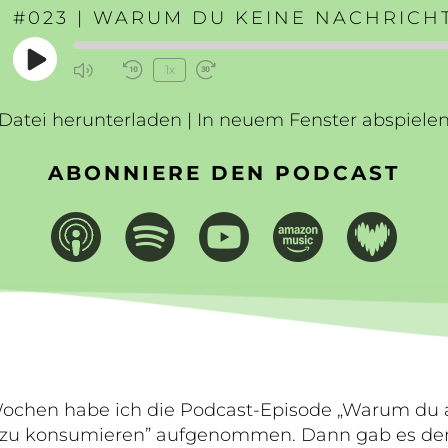
Play
1x
Mute/Unmute
Rewind
Fast
Episode
Episode
10
Forward
Datei herunterladen
Seconds
|
In neuem Fenster abspiele
30
seconds
ABONNIERE DEN PODCAST
ochen habe ich die Podcast-Episode „Warum du a
 zu konsumieren” aufgenommen. Dann gab es den