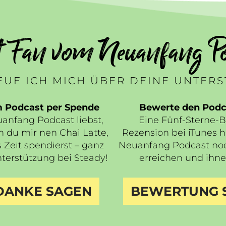
t Fan vom Neuanfang Po
UE ICH MICH ÜBER DEINE UNTER
m Podcast per Spende
Bewerte den Podca
nfang Podcast liebst,
Eine Fünf-Sterne-
n du mir nen Chai Latte,
Rezension bei iTunes hi
 Zeit spendierst – ganz
Neuanfang Podcast no
terstützung bei Steady!
erreichen und ihne
 DANKE SAGEN
BEWERTUNG 