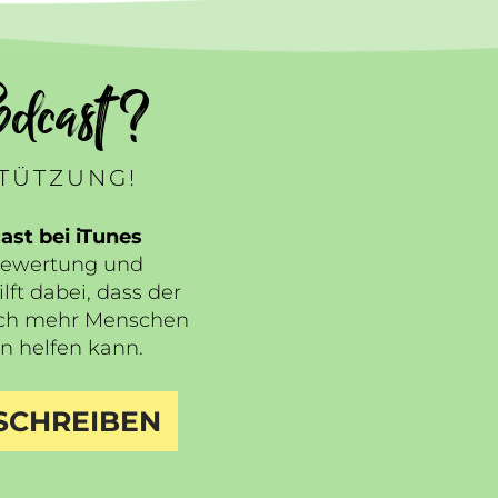
dcast ?
STÜTZUNG!
st bei iTunes
Bewertung und
lft dabei, dass der
ch mehr Menschen
n helfen kann.
SCHREIBEN