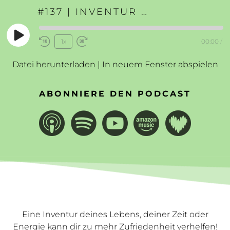
#137 | INVENTUR DEINES LEBENS
Play
1x
00:00
/
Rewind
Fast
Episode
10
Forward
Datei herunterladen
|
In neuem Fenster abspielen
Seconds
30
seconds
ABONNIERE DEN PODCAST
Eine Inventur deines Lebens, deiner Zeit oder
Energie kann dir zu mehr Zufriedenheit verhelfen!