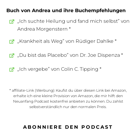
Buch von Andrea und ihre Buchempfehlungen
„Ich suchte Heilung und fand mich selbst” von
Andrea Morgenstern *
„Krankheit als Weg” von Rüdiger Dahlke *
„Du bist das Placebo” von Dr. Joe Dispenza *
„Ich vergebe” von Colin C. Tipping *
* affiliate-Link (Werbung): Kaufst du über diesen Link bei Amazon,
erhalte ich eine kleine Provision von Amazon, die mir hilft den
Neuanfang Podcast kostenfrei anbieten zu können. Du zahlst
selbstverständlich nur den normalen Preis.
ABONNIERE DEN PODCAST