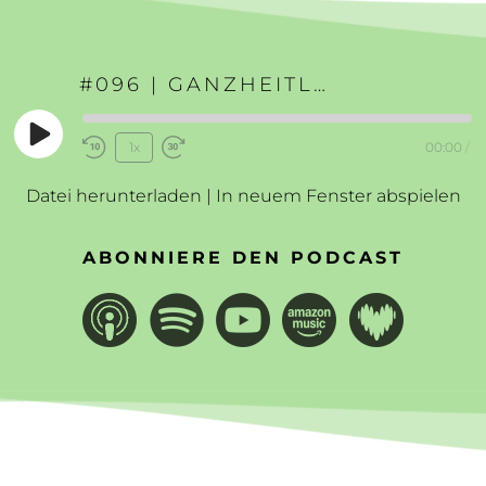
#096 | GANZHEITLICH GESUND UND GLÜCKLICH
Play
1x
00:00
/
Rewind
Fast
Episode
10
Forward
Datei herunterladen
|
In neuem Fenster abspielen
Seconds
30
seconds
ABONNIERE DEN PODCAST