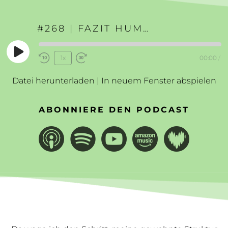
#268 | FAZIT HUMAN DESIGN PODCAST EXPERIMENT
Play
1x
00:00
/
Rewind
Fast
Episode
10
Forward
Datei herunterladen
|
In neuem Fenster abspielen
Seconds
30
seconds
ABONNIERE DEN PODCAST