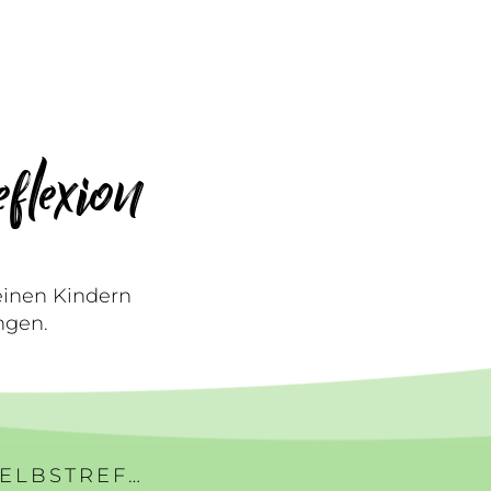
eflexion
leinen Kindern
ngen.
#192 | DIE EINFACHSTE FRAGE ZUR SELBSTREFLEXION