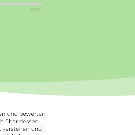
00:00
/
n
nen und bewerten,
ch über dessen
ht verstehen und