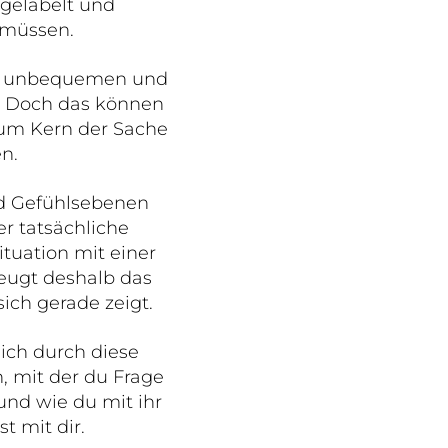
 gelabelt und
u müssen.
den unbequemen und
s. Doch das können
zum Kern der Sache
n.
d Gefühlsebenen
r tatsächliche
ituation mit einer
eugt deshalb das
ich gerade zeigt.
 dich durch diese
n, mit der du Frage
 und wie du mit ihr
t mit dir.