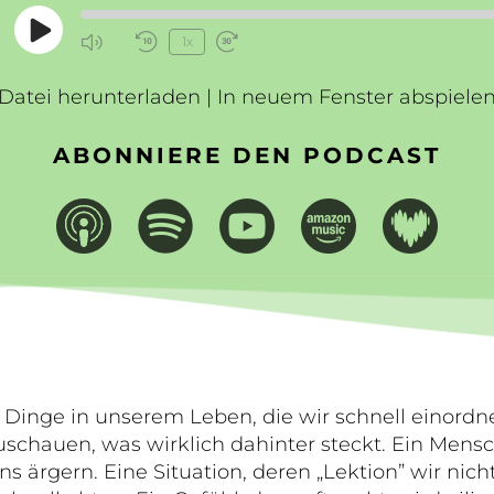
Play
1x
Mute/Unmute
Rewind
Fast
Episode
Episode
10
Forward
Datei herunterladen
Seconds
|
In neuem Fenster abspiele
30
seconds
ABONNIERE DEN PODCAST
 Dinge in unserem Leben, die wir schnell einord
schauen, was wirklich dahinter steckt. Ein Mens
ns ärgern. Eine Situation, deren „Lektion” wir nic