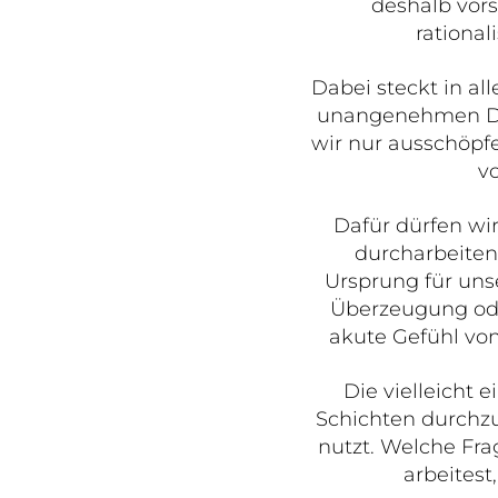
deshalb vors
rational
Dabei steckt in a
unangenehmen Ding
wir nur ausschöpf
v
Dafür dürfen w
durcharbeiten
Ursprung für unse
Überzeugung ode
akute Gefühl von
Die vielleicht e
Schichten durchzua
nutzt. Welche Frag
arbeitest