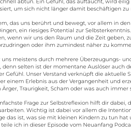
chnell abtun. Ein Gefühl, das auftaucht, wird eilig
isiert, um sich nicht länger damit beschäftigen z
llem, das uns berührt und bewegt, vor allem in 
en, ein riesiges Potential zur Selbsterkenntni
en, wenn wir uns den Raum und die Zeit geben, 
orzudringen oder ihm zumindest näher zu komme
ir uns meistens durch mehrere Überzeugungs- un
, denn selten ist der momentane Auslöser auch de
r Gefühl. Unser Verstand verknüpft die aktuelle S
r einem Erlebnis aus der Vergangenheit und erz
 Ärger, Traurigkeit, Scham oder was auch immer s
infachste Frage zur Selbstreflexion hilft dir dabei,
rbeiten. Wichtig ist dabei vor allem die Intentio
e das ist, was sie mit kleinen Kindern zu tun hat
, teile ich in dieser Episode vom Neuanfang Podcas