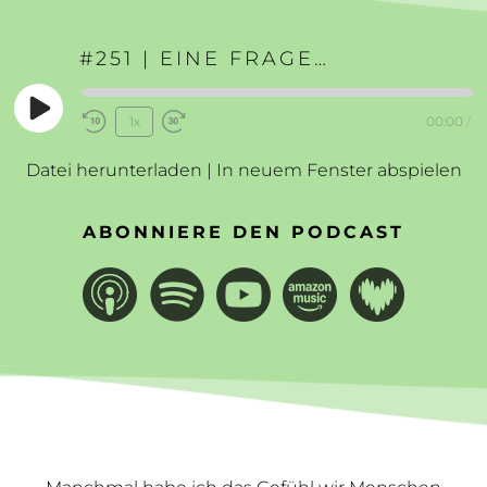
#251 | EINE FRAGE FÜR MEHR MUT
Play
1x
00:00
/
Rewind
Fast
Episode
10
Forward
Datei herunterladen
|
In neuem Fenster abspielen
Seconds
30
seconds
ABONNIERE DEN PODCAST