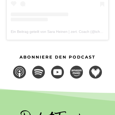
Ein Beitrag geteilt von Sara Heinen | zert. Coach (@ichbinsaraheinen)
ABONNIERE DEN PODCAST