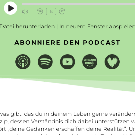
Play
1x
Mute/Unmute
Rewind
Fast
Episode
Episode
10
Forward
Datei herunterladen
Seconds
|
In neuem Fenster abspiele
30
seconds
ABONNIERE DEN PODCAST
as gibt, das du in deinem Leben gerne verändern
zip, dessen Verständnis dich dabei unterstützen wi
t „deine Gedanken erschaffen deine Realität”. Und 