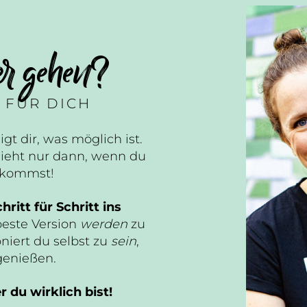
er gehen?
 FÜR DICH
igt dir, was möglich ist.
ieht nur dann, wenn du
n kommst!
hritt für Schritt ins
beste Version
werden
zu
niert du selbst zu
sein
,
genießen.
 du wirklich bist!