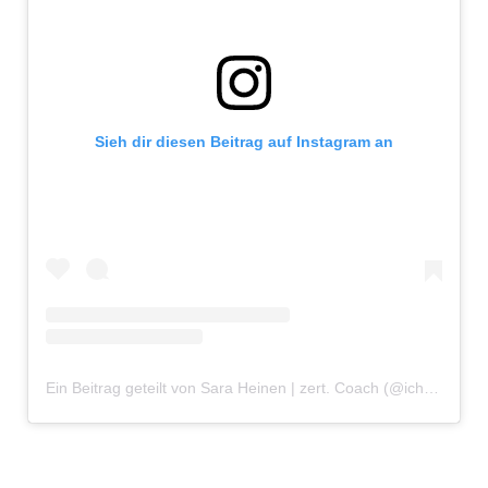
Sieh dir diesen Beitrag auf Instagram an
Ein Beitrag geteilt von Sara Heinen | zert. Coach (@ichbinsaraheinen)