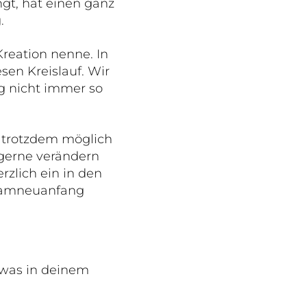
gt, hat einen ganz
.
Kreation nenne. In
sen Kreislauf. Wir
g nicht immer so
g trotzdem möglich
gerne verändern
rzlich ein in den
teamneuanfang
twas in deinem