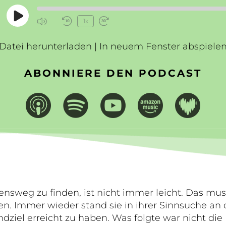
Play
1x
Mute/Unmute
Rewind
Fast
Episode
Episode
10
Forward
Datei herunterladen
Seconds
|
In neuem Fenster abspiele
30
seconds
ABONNIERE DEN PODCAST
nsweg zu finden, ist nicht immer leicht. Das mus
en. Immer wieder stand sie in ihrer Sinnsuche a
dziel erreicht zu haben. Was folgte war nicht die E