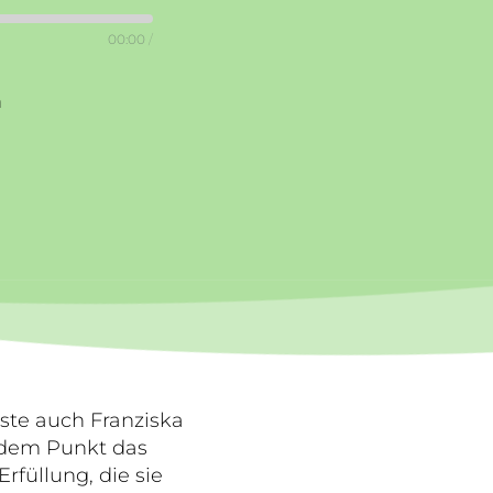
00:00
/
n
ste auch Franziska
n dem Punkt das
rfüllung, die sie