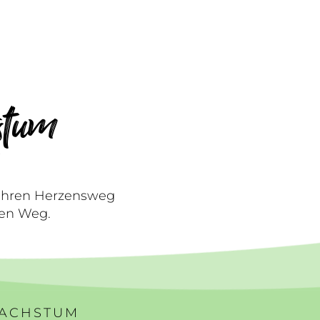
stum
W
e ihren Herzensweg
nen Weg.
WACHSTUM