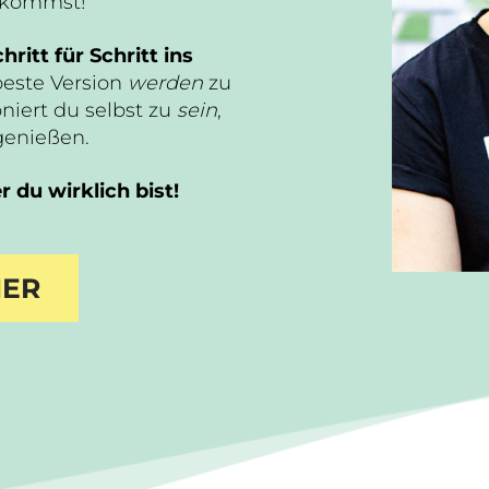
n kommst!
hritt für Schritt ins
beste Version
werden
zu
niert du selbst zu
sein
,
genießen.
 du wirklich bist!
IER