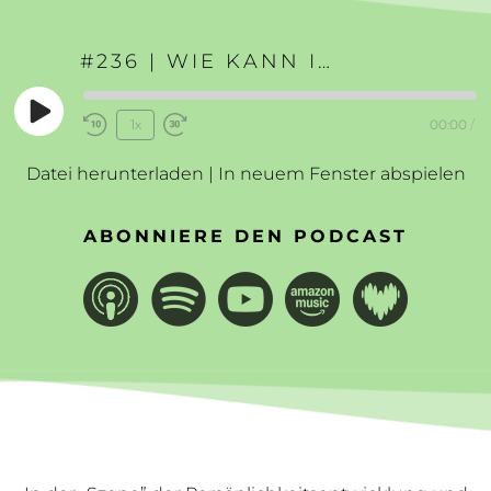
#236 | WIE KANN ICH MEINE BESTIMMUNG FINDEN?
Play
1x
00:00
/
Rewind
Fast
Episode
10
Forward
Datei herunterladen
|
In neuem Fenster abspielen
Seconds
30
seconds
ABONNIERE DEN PODCAST