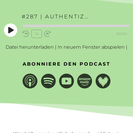
#287 | AUTHENTIZITÄT MIT DEN GENE KEYS
Play
1x
00:00
/
Rewind
Fast
Episode
10
Forward
Datei herunterladen
|
In neuem Fenster abspielen
|
Seconds
30
seconds
ABONNIERE DEN PODCAST