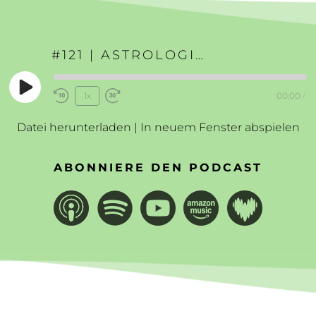
#121 | ASTROLOGIE ALS LEBENSHILFE
Play
1x
00:00
/
Rewind
Fast
Episode
10
Forward
Datei herunterladen
|
In neuem Fenster abspielen
Seconds
30
seconds
ABONNIERE DEN PODCAST