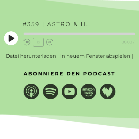
#359 | ASTRO & HUMAN DESIGN VORSCHAU 2026
Play
1x
00:00
/
Rewind
Fast
Episode
10
Forward
Datei herunterladen
|
In neuem Fenster abspielen
|
Seconds
30
seconds
ABONNIERE DEN PODCAST