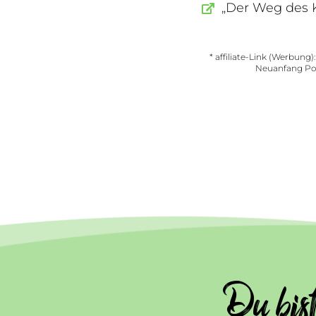
„Der Weg des K
* affiliate-Link (Werbung)
Neuanfang Podc
Du bis