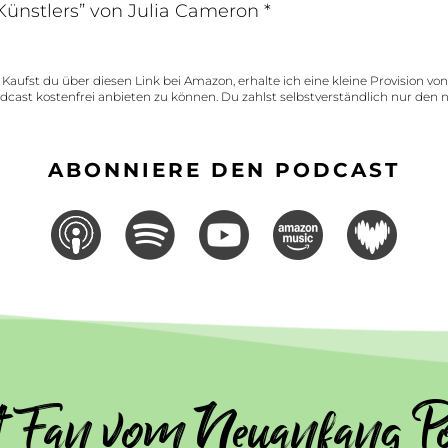
ünstlers” von Julia Cameron *
: Kaufst du über diesen Link bei Amazon, erhalte ich eine kleine Provision vo
ast kostenfrei anbieten zu können. Du zahlst selbstverständlich nur den 
ABONNIERE DEN PODCAST
t Fan vom Neuanfang Po