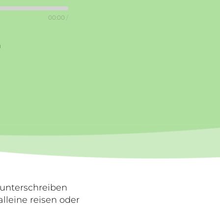
00:00
/
n
 unterschreiben
lleine reisen oder