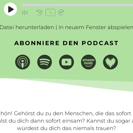
Play
1x
Mute/Unmute
Rewind
Fast
Episode
Episode
10
Forward
Datei herunterladen
Seconds
|
In neuem Fenster abspiele
30
seconds
ABONNIERE DEN PODCAST
 schön! Gehörst du zu den Menschen, die das sofort
st du dich dann sofort einsam? Kannst du sogar a
würdest du dich das niemals trauen?