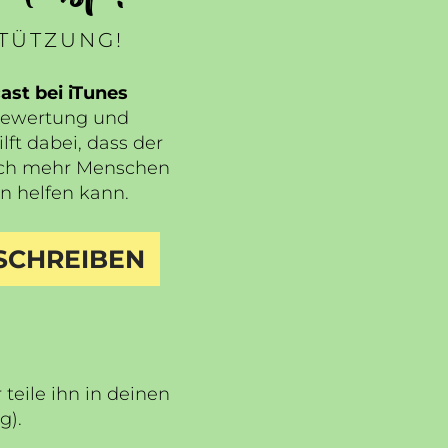
STÜTZUNG!
st bei iTunes
Bewertung und
lft dabei, dass der
ch mehr Menschen
n helfen kann.
SCHREIBEN
teile ihn in deinen
ng
).