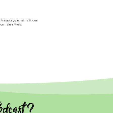
n Amazon, die mir hilft den
normalen Preis.
dcast ?