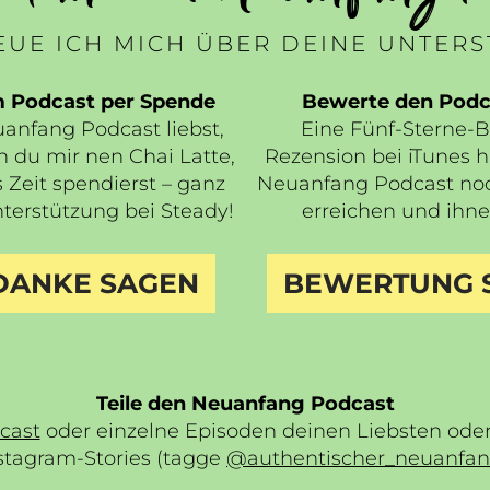
UE ICH MICH ÜBER DEINE UNTER
m Podcast per Spende
Bewerte den Podca
nfang Podcast liebst,
Eine Fünf-Sterne-
n du mir nen Chai Latte,
Rezension bei iTunes hi
 Zeit spendierst – ganz
Neuanfang Podcast no
terstützung bei Steady!
erreichen und ihne
 DANKE SAGEN
BEWERTUNG 
Teile den Neuanfang Podcast
cast
oder einzelne Episoden deinen Liebsten oder 
stagram-Stories (tagge
@authentischer_neuanfa