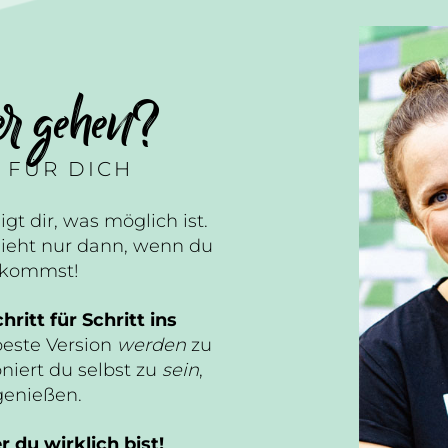
er gehen?
 FÜR DICH
igt dir, was möglich ist.
ieht nur dann, wenn du
n kommst!
hritt für Schritt ins
beste Version
werden
zu
niert du selbst zu
sein
,
genießen.
 du wirklich bist!