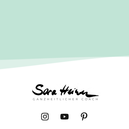
Über das Eintragen und Absenden deiner Daten erhältst du
den Link zum Video und stimmst zu, gelegentlich Infomails zu
Angeboten, sowie einmal pro Monat den Newsletter zu
erhalten. Alles kannst du über einen Link am Fuße jeder E-
Mail wieder abbestellen. Der Versand erfolgt entsprechend
der
Datenschutzerklärung
.
GANZHEITLICHER COACH